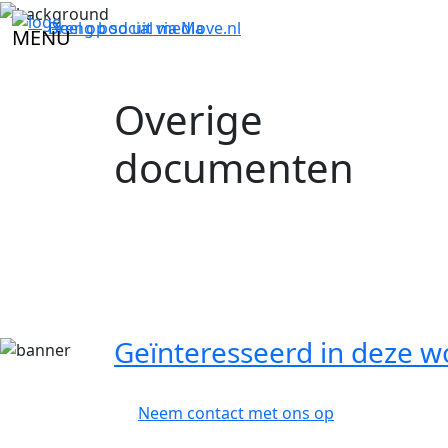
Breng bod uit via
Deel op social media
Move.nl
MENU
Overige
documenten
Geïnteresseerd in deze w
Neem contact met ons op