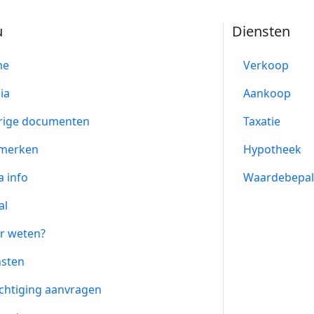
u
Diensten
me
Verkoop
ia
Aankoop
rige documenten
Taxatie
merken
Hypotheek
a info
Waardebepal
al
r weten?
nsten
chtiging aanvragen